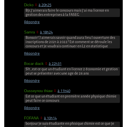
Dicko
à 20h25
Bjr,j’aimerais faire le concours mais j’ai ma licence en
gestion des entreprises à la FASEG
Répondre
Samra
à 18h24
Bonsoir! J aimerais savoir quand aura lieu l ouverture des
inscriptions de 2021 à 2022? Est comment se déroule les
concours et je voudrais continuer en L2 en statistique
Répondre
Bocar diack
à 22h31
Slt , est ce que un étudiant en licence 2 économie et gestion
peut se présenter avec une age de 26 ans
Répondre
Ousseynou thiaw
à 11h40
Est ce que un étudiant en première année physique chimie
peut faire ce concours
Répondre
FOFANA
à 10h14
bonjour je suis étudiante en phisique chimie est ce que je