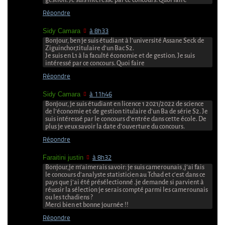
Répondre
Sidy Camara
à 8h33
Bonjour, ben je suis étudiant à l’université Assane Seck de
Ziguinchor,titulaire d’un Bac S2.
Je suis en L1 à la faculté économie et de gestion. Je suis
intéressé par ce concours. Quoi faire
Répondre
Sidy Camara
à 11h46
Bonjour, je suis étudiant en licence 1 2021/2022 de science
de l’économie et de gestion titulaire d’un Ba de série S2. Je
suis intéressé par le concours d’entrée dans cette école. De
plus je veux savoir la date d’ouverture du concours.
Répondre
Faraitini justin
à 8h32
Bonjour,je m’aimerais savoir: je suis camerounais ,j’ai fais
le concours d’analyste statisticien au Tchad et c’est dans ce
pays que j’ai été présélectionné .je demande si parvient à
réussir la sélection je serais compté parmi les camerounais
ou les tchadiens ?
Merci bien et bonne journée !!
Répondre