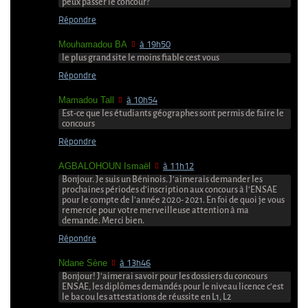
peux passer le concour?
Répondre
Mouhamadou BA
à 19h50
le plus grand site le moins fiable cest vous
Répondre
Mamadou Tall
à 10h54
Est-ce que les étudiants géographes sont permis de faire le
concours
Répondre
AGBALOHOUN Ismaël
à 11h12
Bonjour. Je suis un Béninois. J’aimerais demander les
prochaines périodes d’inscription aux concours à l’ENSAE
pour le compte de l’année 2020- 2021. En foi de quoi je vous
remercie pour votre merveilleuse attention à ma
demande. Merci bien.
Répondre
Ndane Sène
à 13h46
Bonjour! J’aimerai savoir pour les dossiers du concours
ENSAE, les diplômes demandés pour le niveau licence c’est
le bac ou les attestations de réussite en L1, L2