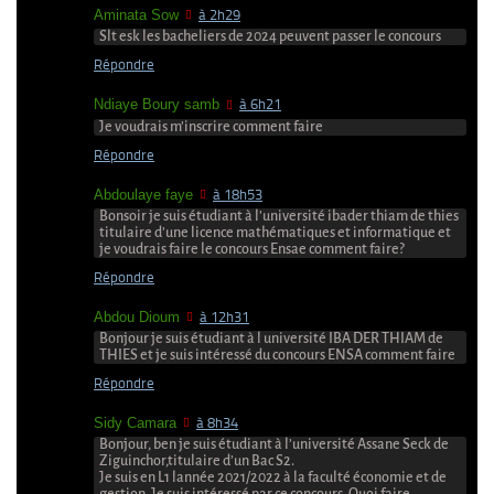
Aminata Sow
à 2h29
Slt esk les bacheliers de 2024 peuvent passer le concours
Répondre
Ndiaye Boury samb
à 6h21
Je voudrais m’inscrire comment faire
Répondre
Abdoulaye faye
à 18h53
Bonsoir je suis étudiant à l’université ibader thiam de thies
titulaire d’une licence mathématiques et informatique et
je voudrais faire le concours Ensae comment faire?
Répondre
Abdou Dioum
à 12h31
Bonjour je suis étudiant à l université IBA DER THIAM de
THIES et je suis intéressé du concours ENSA comment faire
Répondre
Sidy Camara
à 8h34
Bonjour, ben je suis étudiant à l’université Assane Seck de
Ziguinchor,titulaire d’un Bac S2.
Je suis en L1 lannée 2021/2022 à la faculté économie et de
gestion. Je suis intéressé par ce concours. Quoi faire