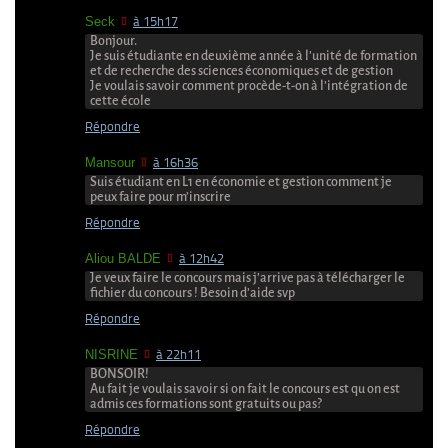
Seck
à 15h17
Bonjour.
Je suis étudiante en deuxième année à l’unité de formation
et de recherche des sciences économiques et de gestion
Je voulais savoir comment procède-t-on à l’intégration de
cette école
Répondre
Mansour
à 16h36
Suis étudiant en L1 en économie et gestion comment je
peux faire pour m’inscrire
Répondre
Aliou BALDE
à 12h42
Je veux faire le concours mais j’arrive pas à télécharger le
fichier du concours ! Besoin d’aide svp
Répondre
NISRINE
à 22h11
BONSOIR!
Au fait je voulais savoir si on fait le concours est qu on est
admis ces formations sont gratuits ou pas?
Répondre