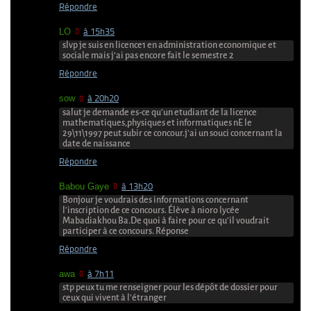
Répondre
LO
à 15h35
slvp je suis en licence1 en administration economique et
sociale mais j’ai pas encore fait le semestre 2
Répondre
sow
à 20h20
salut je demande es-ce qu’un etudiant de la licence
mathematiques,physiques et informatiques nE le
29\11\1997 peut subir ce concour.j’ai un souci concernant la
date de naissance
Répondre
Babou Gaye
à 13h20
Bonjour je voudrais des informations concernant
l’inscription de ce concours. Élève à nioro lycée
Mabadiakhou Ba.De quoi à faire pour ce qu’il voudrait
participer à ce concours. Réponse
Répondre
awa
à 7h11
stp peux tu me renseigner pour les dépôt de dossier pour
ceux qui vivent à l’étranger