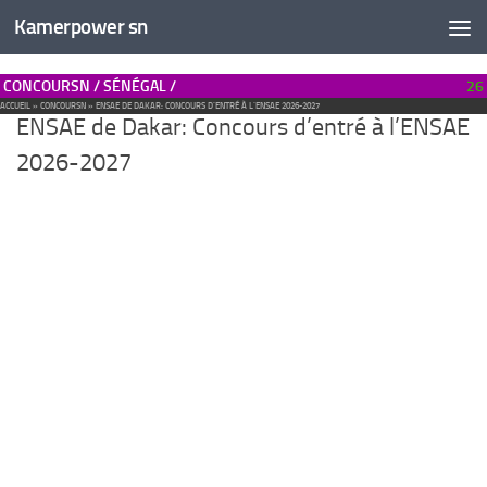
Kamerpower sn
CONCOURSN / SÉNÉGAL /
26
ACCUEIL
»
CONCOURSN
»
ENSAE DE DAKAR: CONCOURS D’ENTRÉ À L’ENSAE 2026-2027
ENSAE de Dakar: Concours d’entré à l’ENSAE
2026-2027