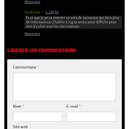
Répondre
Nyafouna
à 23h10
Es ce que je peux amener un acte de naissance qui date plus
de trois mois car j’habite à zig sa serais pour difficile pour
moi d’y aller avec les moi examen
Répondre
LAISSER UN COMMENTAIRE
Commentaire
*
Nom
*
E-mail
*
Site web