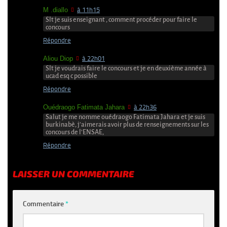
M .diallo
à 11h15
Slt je suis enseignant , comment procéder pour faire le
concours
Répondre
Aliou Diop
à 22h01
Slt je voudrais faire le concours et je en deuxième année à
ucad esq c possible
Répondre
Ouédraogo Fatimata Jahara
à 22h36
Salut je me nomme ouédraogo Fatimata Jahara et je suis
burkinabè, j’aimerais avoir plus de renseignements sur les
concours de l’ENSAE,
Répondre
LAISSER UN COMMENTAIRE
Commentaire
*