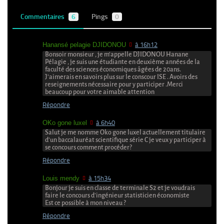
Commentaires
6
Pings
0
Hanansé pelagie DJIDONOU
à 16h12
Bonsoir monsieur , je m’appelle DJIDONOU Hanane
Pélagie , je suis une étudiante en deuxième années de la
faculté des sciences économiques âgées de 20ans.
J’aimerais en savoirs plus sur le conscour ISE . Avoirs des
reseignements nécessaire pour y participer .Merci
beaucoup pour votre aimable attention
Répondre
OKo gone luxel
à 6h40
Salut je me nomme Oko gone luxel actuellement titulaire
d’un baccalauréat scientifique série C je veux y participer à
se concours comment procéder?
Répondre
Louis mendy
à 15h34
Bonjour je suis en classe de terminale S2 et je voudrais
faire le concours d’ingénieur statisticien économiste
Est ce possible à mon niveau ?
Répondre