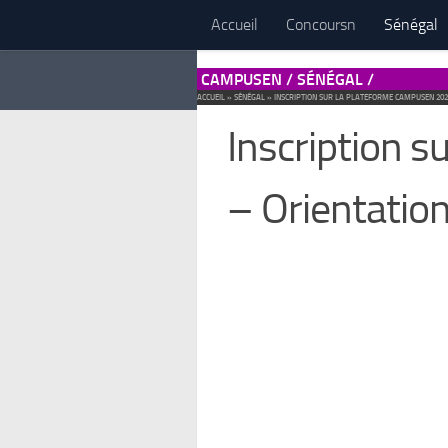
Accueil
Concoursn
Sénégal
CAMPUSEN / SÉNÉGAL /
ACCUEIL
»
SÉNÉGAL
»
INSCRIPTION SUR LA PLATEFORME CAMPUSEN 202
Inscription 
– Orientatio