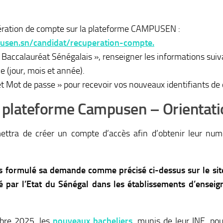
upération de compte sur la plateforme CAMPUSEN :
pusen.sn/candidat/recuperation-compte.
 Baccalauréat Sénégalais », renseigner les informations sui
e (jour, mois et année).
 et Mot de passe » pour recevoir vos nouveaux identifiants de
la plateforme Campusen – Orienta
ttra de créer un compte d’accès afin d’obtenir leur numé
as formulé sa demande comme précisé ci-dessus sur le s
té par l’Etat du Sénégal dans les établissements d’ensei
obre 2025, les
nouveaux bacheliers
, munis de leur INE, po