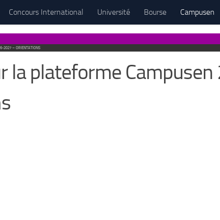
Concours International
Université
Bourse
Campusen
6-2027 – ORIENTATIONS
sur la plateforme Campuse
ns