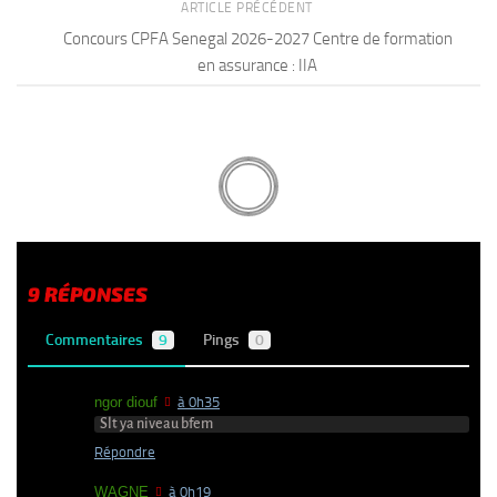
ARTICLE PRÉCÉDENT
Concours CPFA Senegal 2026-2027 Centre de formation
en assurance : IIA
9 RÉPONSES
Commentaires
9
Pings
0
ngor diouf
à 0h35
Slt ya niveau bfem
Répondre
WAGNE
à 0h19