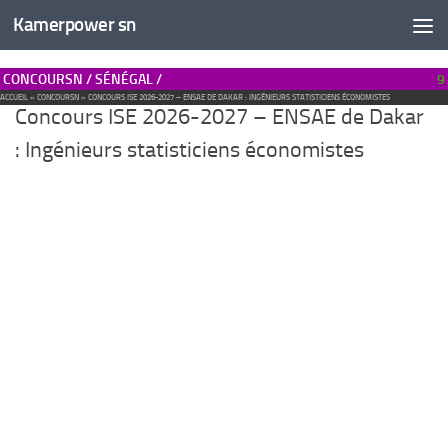
Kamerpower sn
CONCOURSN / SÉNÉGAL /
9
ACCUEIL
»
CONCOURSN
»
CONCOURS ISE 2026-2027 – ENSAE DE DAKAR : INGÉNIEURS STATISTICIENS ÉCONOMISTES
Concours ISE 2026-2027 – ENSAE de Dakar
: Ingénieurs statisticiens économistes