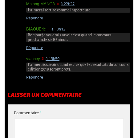
Malang MANGA
à 22h27
J’aimerai sortire comme inspecteure
Répondre
BIAOUEric
à 10h12
Bonjour je voudrais savoir c’est quand le concours
prochain.Je sis Béninois
Répondre
vianney
à 13h59
J’aimerais savoir quand est- ce que les resultats du concours
edition 2018 seront prets.
Répondre
LAISSER UN COMMENTAIRE
Commentaire
*