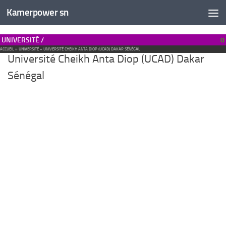
Kamerpower sn
UNIVERSITÉ /
0
ACCUEIL
»
UNIVERSITÉ
»
UNIVERSITÉ CHEIKH ANTA DIOP (UCAD) DAKAR SÉNÉGAL
Université Cheikh Anta Diop (UCAD) Dakar
Sénégal