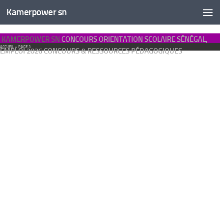
Kamerpower sn
KAMERPOWER SN
CONCOURS ORIENTATION SCOLAIRE SÉNÉGAL,
ACCUEIL
»
PAGE 3
EMPLOI 2026 CONCOURS & RESSOURCES PÉDAGOGIQUES