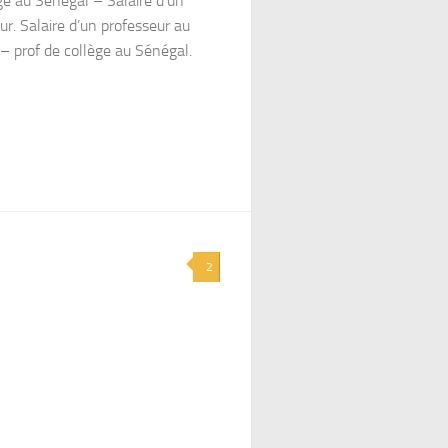
ge au Sénégal – Salaire d’un
ur. Salaire d’un professeur au
– prof de collège au Sénégal.
2