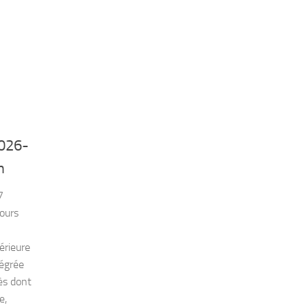
026-
n
7
ours
érieure
tégrée
ès dont
e,