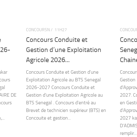
CONCOURSN /
11H27
CONCOUR
e
Concours Conduite et
Conco
026-
Gestion d’une Exploitation
Seneg
Agricole 2026...
Chain
akar
Concours Conduite et Gestion d’une
Concour
cours
Exploitation Agricole au BTS Senegal
Gestion 
gal
2026-2027 Concours Conduite et
d’Appro
AIRE DE
Gestion d’une Exploitation Agricole au
2027. C
cours
BTS Senegal . Concours d’entré au
en Gesti
Brevet de technicien supérieur (BTS) en
d’Appro
...
Concouite et gestion...
2027 k
D’ADMISS
remplir...