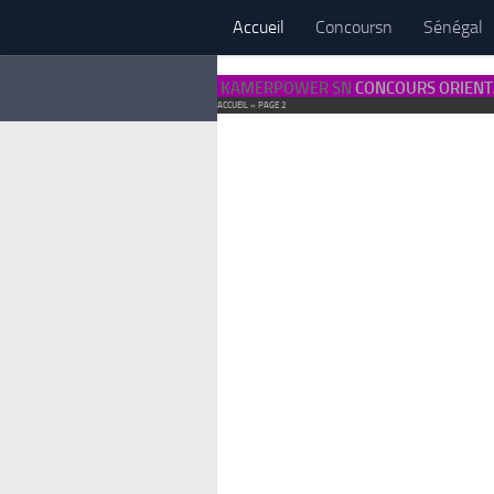
Accueil
Concoursn
Sénégal
KAMERPOWER SN
CONCOURS ORIENT
ACCUEIL
»
PAGE 2