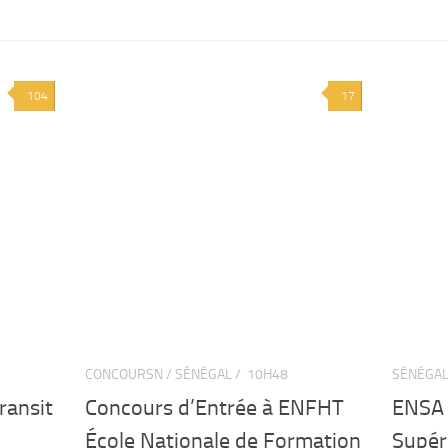
104
17
CONCOURSN / SÉNÉGAL /
10H48
SÉNÉGAL
ransit
Concours d’Entrée à ENFHT
ENSA 
École Nationale de Formation
Supéri