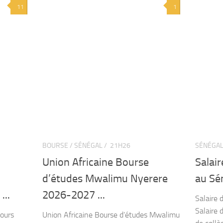
11
1
BOURSE / SÉNÉGAL /
21H26
SÉNÉGAL
Union Africaine Bourse
Salair
d’études Mwalimu Nyerere
au Sén
...
2026-2027 ...
Salaire 
Salaire 
ours
Union Africaine Bourse d’études Mwalimu