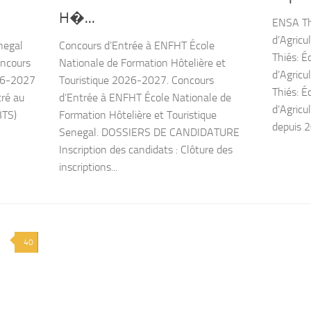
H�...
ENSA Thi
d’Agric
negal
Concours d’Entrée à ENFHT École
Thiés: É
oncours
Nationale de Formation Hôtelière et
d’Agric
26-2027
Touristique 2026-2027. Concours
Thiés: É
tré au
d’Entrée à ENFHT École Nationale de
d’Agricu
BTS)
Formation Hôtelière et Touristique
depuis 2
Senegal. DOSSIERS DE CANDIDATURE
Inscription des candidats : Clôture des
inscriptions...
40