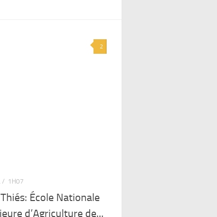
2
 /
1H07
Thiés: École Nationale
eure d’Agriculture de...