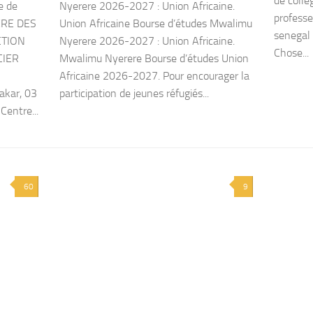
de collè
e de
Nyerere 2026-2027 : Union Africaine.
professe
TERE DES
Union Africaine Bourse d’études Mwalimu
senegal 
CTION
Nyerere 2026-2027 : Union Africaine.
Chose...
CIER
Mwalimu Nyerere Bourse d’études Union
Africaine 2026-2027. Pour encourager la
kar, 03
participation de jeunes réfugiés...
entre...
60
9