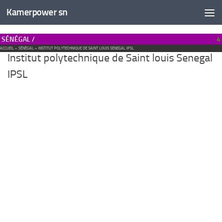
Kamerpower sn
SÉNÉGAL /
4
ACCUEIL
»
SÉNÉGAL
»
INSTITUT POLYTECHNIQUE DE SAINT LOUIS SENEGAL IPSL
Institut polytechnique de Saint louis Senegal
IPSL