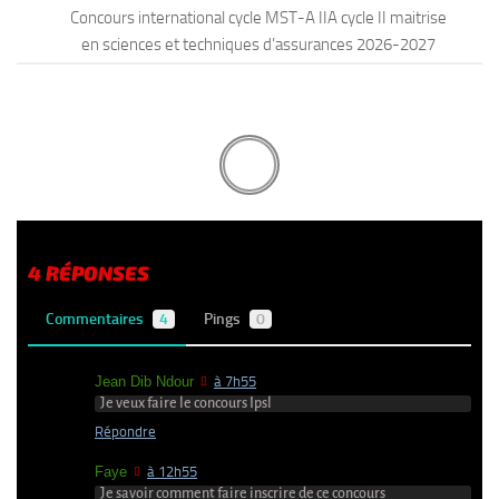
Concours international cycle MST-A IIA cycle II maitrise
en sciences et techniques d’assurances 2026-2027
4 RÉPONSES
Commentaires
4
Pings
0
Jean Dib Ndour
à 7h55
Je veux faire le concours Ipsl
Répondre
Faye
à 12h55
Je savoir comment faire inscrire de ce concours