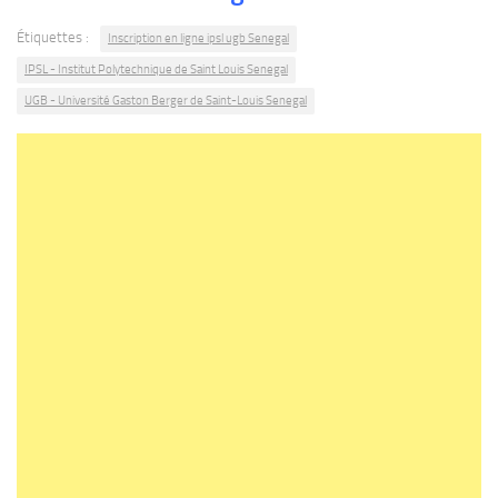
Étiquettes :
Inscription en ligne ipsl ugb Senegal
IPSL - Institut Polytechnique de Saint Louis Senegal
UGB - Université Gaston Berger de Saint-Louis Senegal