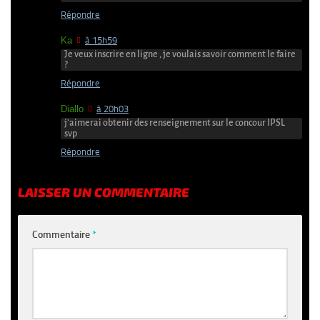
Répondre
Ka
à 15h59
Je veux inscrire en ligne , je voulais savoir comment le faire
?
Répondre
Diallo
à 20h03
j’aimerai obtenir des renseignement sur le concour IPSL
svp
Répondre
LAISSER UN COMMENTAIRE
Commentaire
*