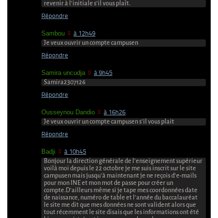
revenir à l’initiale s’il vous plaît.
Répondre
Sambou
à 12h49
Je veux ouvrir un compte campusen
Répondre
Samira uncudja
à 9h45
Samira2307126
Répondre
Ousseynou Dandio
à 16h26
Je veux ouvrir un compte campusen s’il vous plait
Répondre
Badji
à 10h45
Bonjour la direction générale de l’enseignement supérieur
voilà moi depuis le 22 octobre je me suis inscrit sur le site
campusen mais jusqu’à maintenant je ne reçois d’e-mails
pour mon INE et mon mot de passe pour créer un
compte.D’ailleurs même si je tape mes coordonnées date
de naissance, numéro de table et l’année du baccalauréat
le site me dit que mes données ne sont valident alors que
tout récemment le site disais que les informations ont été