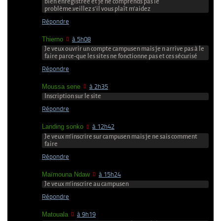
bien enregistrée et je ne comprends pas le
problème.veillez s’il vous plaît m’aidez
Répondre
Thierno
à 5h08
Je veux ouvrir un compte campusen mais je n arrive pas à le
faire parce-que les sites ne fonctionne pas et ces sécurisé
Répondre
Moussa sene
à 2h35
Inscription sur le site
Répondre
Landing sonko
à 12h42
Je veux m’inscrire sur campusen mais je ne sais comment
faire
Répondre
Maïmouna Ndaw
à 15h24
Je veux m’inscrire au campusen
Répondre
Matouala
à 9h19