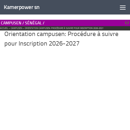
Kamerpower sn
CAMPUSEN / SÉNÉGAL /
17
ACCUEIL
»
CAMPUSEN
»
ORIENTATION CAMPUSEN: PROCÉDURE À SUIVRE POUR INSCRIPTION 2026-2027
Orientation campusen: Procédure à suivre
pour Inscription 2026-2027