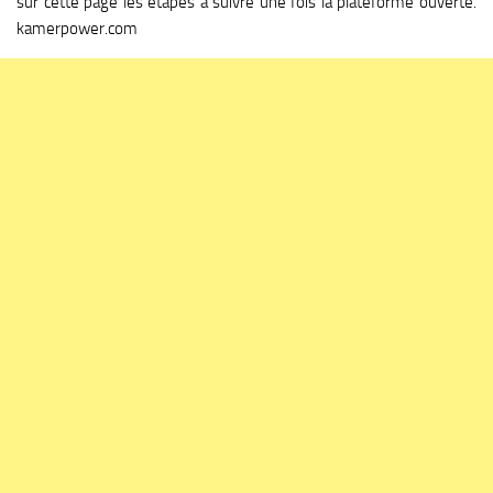
sur cette page les étapes à suivre une fois la plateforme ouverte.
kamerpower.com