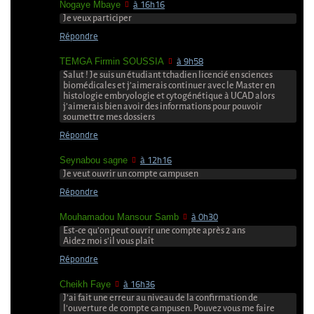
Nogaye Mbaye
à 16h16
Je veux participer
Répondre
TEMGA Firmin SOUSSIA
à 9h58
Salut ! Je suis un étudiant tchadien licencié en sciences
biomédicales et j’aimerais continuer avec le Master en
histologie embryologie et cytogénétique à UCAD alors
j’aimerais bien avoir des informations pour pouvoir
soumettre mes dossiers
Répondre
Seynabou sagne
à 12h16
Je veut ouvrir un compte campusen
Répondre
Mouhamadou Mansour Samb
à 0h30
Est-ce qu’on peut ouvrir une compte après 2 ans
Aidez moi s’il vous plaît
Répondre
Cheikh Faye
à 16h36
J’ai fait une erreur au niveau de la confirmation de
l’ouverture de compte campusen. Pouvez vous me faire