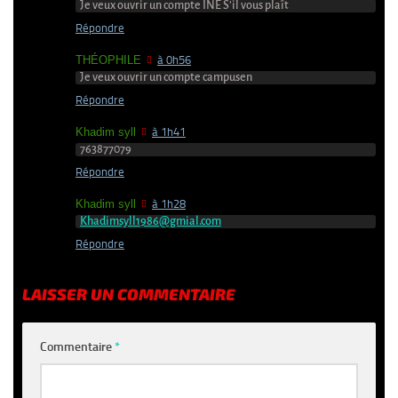
Je veux ouvrir un compte INE S’il vous plaît
Répondre
THÉOPHILE
à 0h56
Je veux ouvrir un compte campusen
Répondre
Khadim syll
à 1h41
763877079
Répondre
Khadim syll
à 1h28
Khadimsyll1986@gmial.com
Répondre
LAISSER UN COMMENTAIRE
Commentaire
*