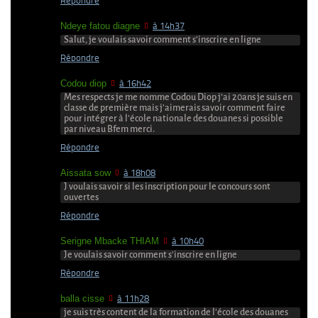
Répondre
Ndeye fatou diagne
à 14h37
Salut, je voulais savoir comment s’inscrire en ligne
Répondre
Codou diop
à 16h42
Mes respects je me nomme Codou Diop j’ai 20ans je suis en
classe de première mais j’aimerais savoir comment faire
pour intégrer à l’école nationale des douanes si possible
par niveau Bfem merci.
Répondre
Aissata sow
à 18h08
J voulais savoir si les inscription pour le concours sont
ouvertes
Répondre
Serigne Mbacke THIAM
à 10h40
Je voulais savoir comment s’inscrire en ligne
Répondre
balla cisse
à 11h28
je suis très content de la formation de l’école des douanes