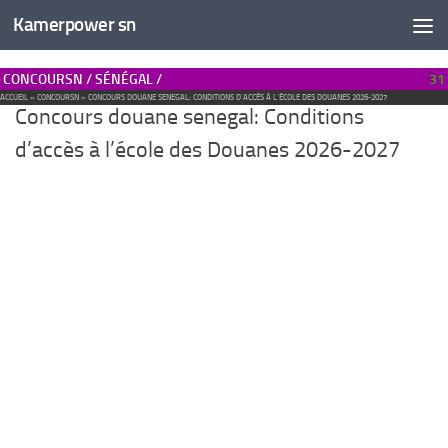
Kamerpower sn
CONCOURSN / SÉNÉGAL /
31
ACCUEIL
»
CONCOURSN
»
CONCOURS DOUANE SENEGAL: CONDITIONS D’ACCÈS À L’ÉCOLE DES DOUANES 2026-2027
Concours douane senegal: Conditions
d’accès à l’école des Douanes 2026-2027