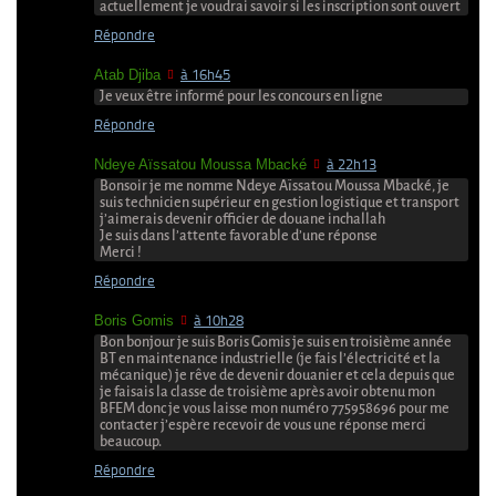
actuellement je voudrai savoir si les inscription sont ouvert
Répondre
Atab Djiba
à 16h45
Je veux être informé pour les concours en ligne
Répondre
Ndeye Aïssatou Moussa Mbacké
à 22h13
Bonsoir je me nomme Ndeye Aïssatou Moussa Mbacké, je
suis technicien supérieur en gestion logistique et transport
j’aimerais devenir officier de douane inchallah
Je suis dans l’attente favorable d’une réponse
Merci !
Répondre
Boris Gomis
à 10h28
Bon bonjour je suis Boris Gomis je suis en troisième année
BT en maintenance industrielle (je fais l’électricité et la
mécanique) je rêve de devenir douanier et cela depuis que
je faisais la classe de troisième après avoir obtenu mon
BFEM donc je vous laisse mon numéro 775958696 pour me
contacter j’espère recevoir de vous une réponse merci
beaucoup.
Répondre