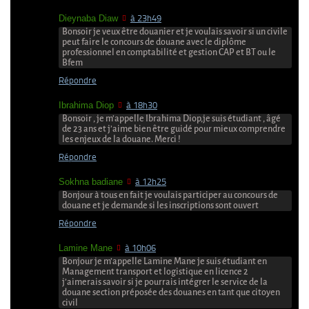
Dieynaba Diaw
à 23h49
Bonsoir je veux être douanier et je voulais savoir si un civile
peut faire le concours de douane avec le diplôme
professionnel en comptabilité et gestion CAP et BT ou le
Bfem
Répondre
Ibrahima Diop
à 18h30
Bonsoir , je m’appelle Ibrahima Diop,je suis étudiant , âgé
de 23 ans et j’aime bien être guidé pour mieux comprendre
les enjeux de la douane. Merci !
Répondre
Sokhna badiane
à 12h25
Bonjour à tous en fait je voulais participer au concours de
douane et je demande si les inscriptions sont ouvert
Répondre
Lamine Mane
à 10h06
Bonjour je m’appelle Lamine Mane je suis étudiant en
Management transport et logistique en licence 2
j’aimerais savoir si je pourrais intégrer le service de la
douane section préposée des douanes en tant que citoyen
civil