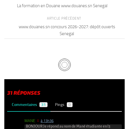
La formation en Douane www.douanes.sn Senegal
ARTICLE PRÉCÉDENT
www.douanes.sn concours 2026-2027: dépôt ouverts
Senegal
31 RÉPONSES
Commentaires
31
Pings
0
MANE
à 13h36
BONJOUR Je répond au nom de Mané étudiante en l3