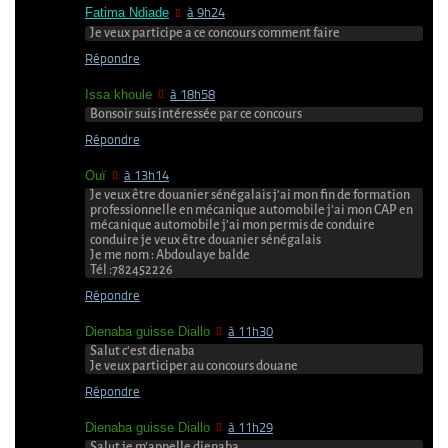
Fatima Ndiade
à 9h24
Je veux participe a ce concours comment faire
Répondre
Issa khoule
à 18h58
Bonsoir suis intéressée par ce concours
Répondre
Ouï
à 13h14
Je veux être douanier sénégalais j’ai mon fin de formation
professionnelle en mécanique automobile j’ai mon CAP en
mécanique automobile j’ai mon permis de conduire
conduire je veux être douanier sénégalais
Je me nom : Abdoulaye balde
Tél :782452226
Répondre
Dienaba guisse Diallo
à 11h30
Salut c’est dienaba
Je veux participer au concours douane
Répondre
Dienaba guisse Diallo
à 11h29
Salut je m’appelle dienaba