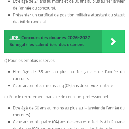
Etre âgé de 21 ans au moins et de 30 ans au plus au 1er janvier
de l’année du concours).
Présenter un certificat de position militaire attestant du statut
de civil du candidat.
LIRE:
Concours des douanes 2026-2027
Senegal : les calendriers des examens
c) Pour les emplois réservés
Etre âgé de 35 ans au plus au 1er janvier de l’année du
concours.
Avoir accompli au moins cinq (05) ans de service militaire.
d) Pour le recrutement par voie de concours professionnel
Etre âgé de 50 ans au moins au plus au i= janvier de l’année du
concours).
Avoir accompli quatre (04) ans de services effectifs à la Douane
dont deux (02) ans au moins dans le corps des Préposés.