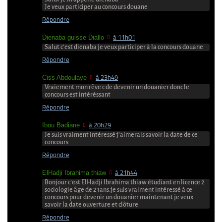
Je veux participer au concours douane
Répondre
Dienaba guisse Diallo
à 11h01
Salut c’est dienaba je veux participer à la concours douane
Répondre
Ciss Abdoulaye
à 23h49
Vraiement mon rêve c de devenir un douanier donc le
concours est intéréssant
Répondre
Ibou Badiane
à 20h29
Je suis vraiment intéressé j’aimerais savoir la date de ce
concours
Répondre
ElHadji Ibrahima thiaw
à 21h44
Bonjour c’est ElHadji Ibrahima thiaw étudiant en licence 2
sociologie âge de 23ans.je suis vraiment intéressé à ce
concours pour devenir un douanier maintenant je veux
savoir la date ouverture et clôture
Répondre