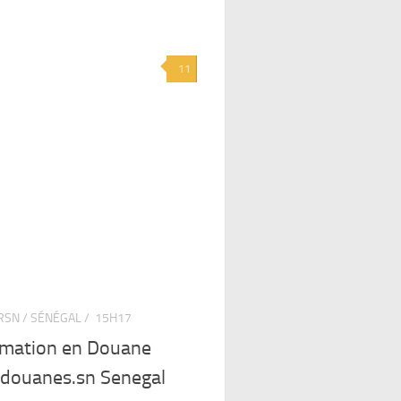
11
SN / SÉNÉGAL /
15H17
rmation en Douane
ouanes.sn Senegal