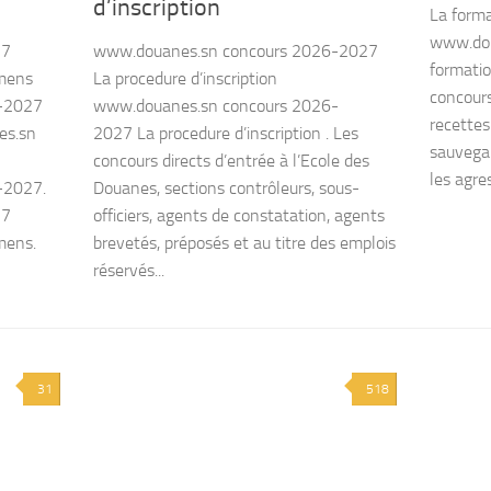
d’inscription
La form
www.dou
27
www.douanes.sn concours 2026-2027
formati
amens
La procedure d’inscription
concours
-2027
www.douanes.sn concours 2026-
recettes
es.sn
2027 La procedure d’inscription . Les
sauvegar
concours directs d’entrée à l’Ecole des
les agre
-2027.
Douanes, sections contrôleurs, sous-
27
officiers, agents de constatation, agents
amens.
brevetés, préposés et au titre des emplois
réservés...
31
518