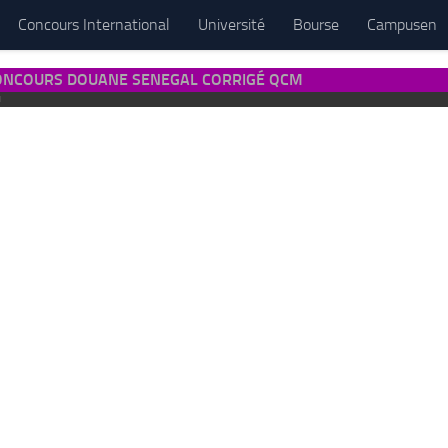
Concours International
Université
Bourse
Campusen
CONCOURS DOUANE SENEGAL CORRIGÉ QCM
M