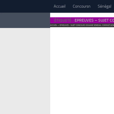
Accueil
Concoursn
Sénégal
ÉTIQUETÉ :
EPREUVES – SUJET 
ACCUEIL
»
EPREUVES - SUJET CONCOURS DOUANE SENEGAL CORRIGÉ QC