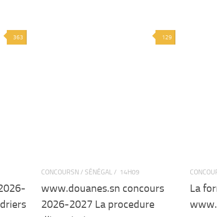
363
129
CONCOURSN / SÉNÉGAL /
14H09
CONCOUR
 2026-
www.douanes.sn concours
La fo
driers
2026-2027 La procedure
www.d