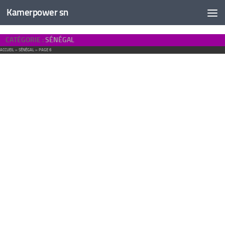
Kamerpower sn
CATÉGORIE :
SÉNÉGAL
ACCUEIL
»
SÉNÉGAL
»
PAGE 6