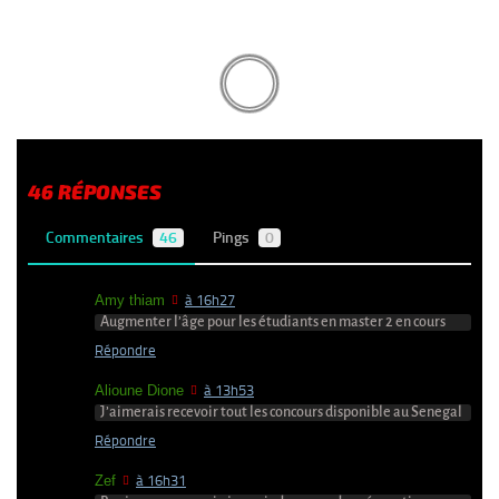
46 RÉPONSES
Commentaires
46
Pings
0
Amy thiam
à 16h27
Augmenter l’âge pour les étudiants en master 2 en cours
Répondre
Alioune Dione
à 13h53
J’aimerais recevoir tout les concours disponible au Senegal
Répondre
Zef
à 16h31