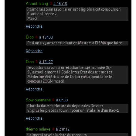
Ahmet niang
à 16h19
J’aimerais bien savoir si on est éligible a cet concours en
étant en licence 2
Merci
Répondre
Diop
à 13h33
Et si on a 25 ans et étudiant en Master1 à EISMV que faire
Répondre
Diop
à 13h27
Je voudrais savoir si un étudiant en 4ém année (S7-
S8)actuellement à l’Ecole Inter Etat des sciences et
Médecine Vétérinaire de Dakar (véto )peut faire le
concours EOGN merci!
Répondre
Sow ousmane
à 0h30
C kan la date de cloture du depots des Dossier
En plus les pieces a fournir pour un Titulaire d’un Bac+2
Répondre
thierno ndiaye
à 21h12
j’aimerai savoir la date du concours