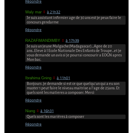
Répondre
Waly mar
à 21h32
Je suis assistant infirmier age de 30 ans est je peux faire le
concours gendarme
Répondre
RAZAFIMANDIMBY
à 17h39
Je suis un jeune Malgache(Madagascar)…Agee de 20
ans..Eleve à l Ecole Nationale Des Enfants de Troupe…et je
vous demande un avis si je pourrai concourir a EOGN apres
Mon bac.
Répondre
Ibrahima Gning
à 11h01
Bonjours .je demande si est ce que quelqu’un qui a eu son
master 1 peut faire le niveau maitrise a l’age de 25ans. Et
quels sont les matieres a composer. Merci
Répondre
Niang
à 16h31
Quels sont les marières à composer
Répondre