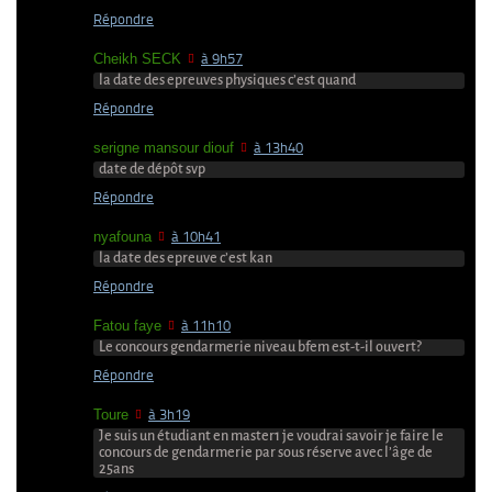
Répondre
Cheikh SECK
à 9h57
la date des epreuves physiques c’est quand
Répondre
serigne mansour diouf
à 13h40
date de dépôt svp
Répondre
nyafouna
à 10h41
la date des epreuve c’est kan
Répondre
Fatou faye
à 11h10
Le concours gendarmerie niveau bfem est-t-il ouvert?
Répondre
Toure
à 3h19
Je suis un étudiant en master1 je voudrai savoir je faire le
concours de gendarmerie par sous réserve avec l’âge de
25ans