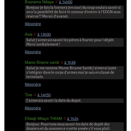
Bounama Ndiaye
à 14h00
Bonjour je fais la licence3 (en cour) du coup voulais savoir si
on a la possiblité de faire le concour d’entrer à l’EOGN sous
reserve?? Merxii d’avance.
Répondre
Awa
à 13h00
Salut j’aimerais savoir les pièces à fournir pour l dépôt.
Merci cordialement !
Répondre
Mame Birame samb
à 1h39
Salut je me nomme Mame Birame Samb j’aimerai juste
s’intégrer dans le corps d’armes mai je suis en classe de
terminale.
Répondre
Tine
à 14h50
J’aimerais savoir la date du depot
Répondre
Elhadji Mbaye THIAM
à 1h24
Bonjour. Pourrions nous savoir les date de depôt des
dossiers et du conconrs e n cette année s’il vous plaît.