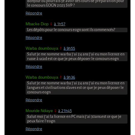
Bonjour ou pourrais-je avoir des cours de préparation pour
le concours EOGN 2025 SVP ?
Répondre
Mbacke Diop
à 1h57
Les dépôts pour le concours eogn sont ils commencés?
Répondre
Warba doumbouya
à 9h55
Salut je me nomme warba j’ai 24 ans j’ai eu mon licence en
russe à ucad est ce que je peux déposer le concours eogn
Répondre
Warba doumbouya
à 9h36
Salut je me nomme warba j’ai 24 ans j’ai eu mon licence en
langues et civilisations slaves est ce que je peux déposer le
concours eogn
Répondre
Mouride Ndiaye
à 21h45
Salut moi j’ai la licence en PC mais j’ai 30ans.est ce que je
peux faire l’eogn
Répondre