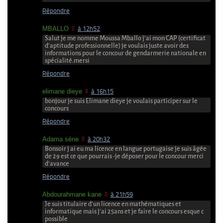
Répondre
MBALLO
à 12h52
Salut je me nomme Moussa Mballo j’ai mon CAP (certificat
d’aptitude professionnelle) je voulais juste avoir des
informations pour le concour de gendarmerie nationale en
spécialité.mersi
Répondre
elimane dieye
à 16h15
bonjour je suis Elimane dieye je voulais participer sur le
concours
Répondre
Adama séne
à 20h32
Bonsoir j ai eu ma licence en langue portugaise je suis âgée
de 29 est ce que pourrais -je déposer pour le concour merci
d’avance
Répondre
Abdourahmane kane
à 21h59
Je suis titulaire d’un licence en mathématiques et
informatique mais j’ai 25ans et je faire le concours esque c
possible