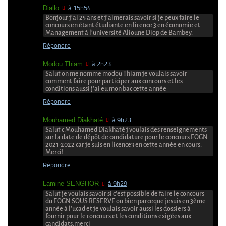
Diallo
à 15h54
Bonjour j’ai 25 ans et j’aimerais savoir si je peux faire le
concours en étant étudiante en licence 3 en économie et
Management à l’université Alioune Diop de Bambey.
Répondre
Modou Thiam
à 2h23
Salut on me nomme modou Thiam je voulais savoir
comment faire pour participer aux concours et les
conditions aussi j’ai eu mon bac cette année
Répondre
Mouhamed Diakhaté
à 9h23
Salut c Mouhamed Diakhaté j voulais des renseignements
sur la date de dépôt de candidature pour le concours EOGN
2021-2022 car je suis en licence3 en cette année en cours.
Merci!
Répondre
Lamine SENGHOR
à 9h29
Salut je voulais savoir si c’est possible de faire le concours
du EOGN SOUS RESERVE ou bien parceque jesuis en 3ème
année à l’ucad et je voulais savoir aussi les dossiers à
fournir pour le concours et les conditions exigées aux
candidats.merci