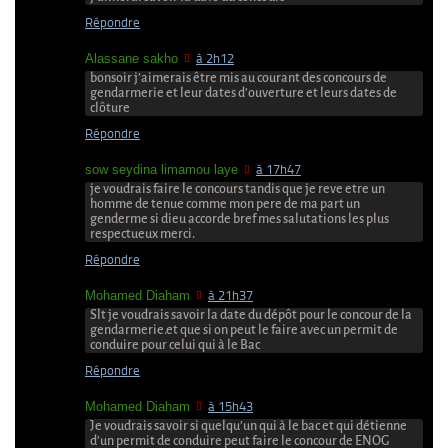
Répondre
Alassane sakho
à 2h12
bonsoir j’aimerais être mis au courant des concours de
gendarmerie et leur dates d’ouverture et leurs dates de
clôture
Répondre
sow seydina limamou laye
à 17h47
je voudrais faire le concours tandis que je reve etre un
homme de tenue comme mon pere de ma part un
genderme si dieu accorde bref mes salutations les plus
respectueux merci.
Répondre
Mohamed Diaham
à 21h37
Slt je voudrais savoir la date du dépôt pour le concour de la
gendarmerie.et que si on peut le faire avec un permit de
conduire pour celui qui à le Bac
Répondre
Mohamed Diaham
à 15h43
Je voudrais savoir si quelqu’un qui à le bac et qui détienne
d’un permit de conduire peut faire le concour de ENOG