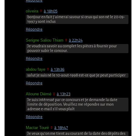
Répondre
oliveira
à 18h05
bonjour en fait j’aimerai savour si ceux qui son né le 20-09-
1997 y sont inclus
Répondre
Serigne Saliou Thiam
à 22h24
Je voudrais savoir au complet les pièces à fournir pour
pouvoir subir le concour.
Répondre
abdou faye
à 13h36
salut je suis né le 10-aout-1998 est-ce que je peut participer
Répondre
Alioune Dièmé
à 13h23
Je suis intéressé par ce concours et je demande la date
limite de déposition. Veuillez me répondre sur mon
adresse e-mail s’il vous plaît
Répondre
Mactar Touré
à 18h47
Je veux qu’on me tient au courant de la date des dépôts des