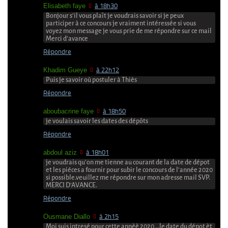
Elisabeth faye
à 18h30
Bonjour s’il vous plaît je voudrais savoir si je peux
participer à ce concours je vraiment intéressée si vous
voyez mon message je vous prie de me répondre sur ce mail
Merci d’avance
Répondre
Khadim Gueye
à 22h12
Puis je savoir où postuler à Thiès
Répondre
aboubacrine faye
à 18h50
je voulais savoir les dates des dépôts
Répondre
abdoul aziz
à 18h01
je voudrais qu’on me tienne au courant de la date de dépot
et les piéces a fournir pour subir le concours de l’année 2020
si possible.veuillez me répondre sur mon adresse mail SVP.
MERCI D’AVANCE.
Répondre
Ousmane Diallo
à 2h15
Moi suis intresé pour cette annèè 2020 …le date du dépot èt