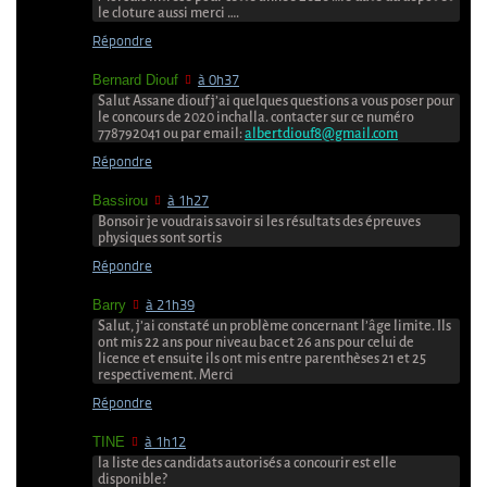
le cloture aussi merci ….
Répondre
Bernard Diouf
à 0h37
Salut Assane diouf j’ai quelques questions a vous poser pour
le concours de 2020 inchalla. contacter sur ce numéro
778792041 ou par email:
albertdiouf8@gmail.com
Répondre
Bassirou
à 1h27
Bonsoir je voudrais savoir si les résultats des épreuves
physiques sont sortis
Répondre
Barry
à 21h39
Salut, j’ai constaté un problème concernant l’âge limite. Ils
ont mis 22 ans pour niveau bac et 26 ans pour celui de
licence et ensuite ils ont mis entre parenthèses 21 et 25
respectivement. Merci
Répondre
TINE
à 1h12
la liste des candidats autorisés a concourir est elle
disponible?