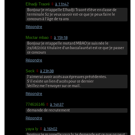
Elhadji Traoré
à 11h47
Bonjour je m’appelle Elhadji Traoré élève en classe de
terminale S2 je veux savoir est-ce que je peux faire le
concours à l’âge de 19 ans
Répondre
Moctar mbao
à 15h18
Bonjour je m’appelle motard MBAO je suis née le
29/08/2002 titulaire d’un baccalauréat est ce que je passer
ce concours
Répondre
Seck
à 23h38
J’aimerai avoir accès aux épreuves précédentes.
S’il existe un lien d’accès pour ce dernier
Veillez me l’envoyer sur ce mail.
Répondre
774616146
à 14h37
demande de recrutement
Répondre
yaya ly
à 16h02
bonjour je m appelle yaya ly. je demende est ce que on peut