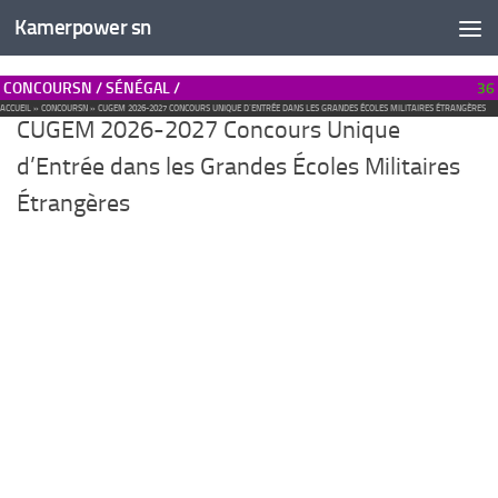
Kamerpower sn
CONCOURSN / SÉNÉGAL /
36
ACCUEIL
»
CONCOURSN
»
CUGEM 2026-2027 CONCOURS UNIQUE D’ENTRÉE DANS LES GRANDES ÉCOLES MILITAIRES ÉTRANGÈRES
CUGEM 2026-2027 Concours Unique
d’Entrée dans les Grandes Écoles Militaires
Étrangères