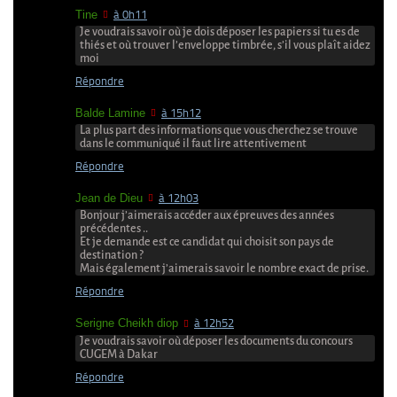
Tine
à 0h11
Je voudrais savoir où je dois déposer les papiers si tu es de
thiés et où trouver l’enveloppe timbrée, s’il vous plaît aidez
moi
Répondre
Balde Lamine
à 15h12
La plus part des informations que vous cherchez se trouve
dans le communiqué il faut lire attentivement
Répondre
Jean de Dieu
à 12h03
Bonjour j’aimerais accéder aux épreuves des années
précédentes ..
Et je demande est ce candidat qui choisit son pays de
destination ?
Mais également j’aimerais savoir le nombre exact de prise.
Répondre
Serigne Cheikh diop
à 12h52
Je voudrais savoir où déposer les documents du concours
CUGEM à Dakar
Répondre