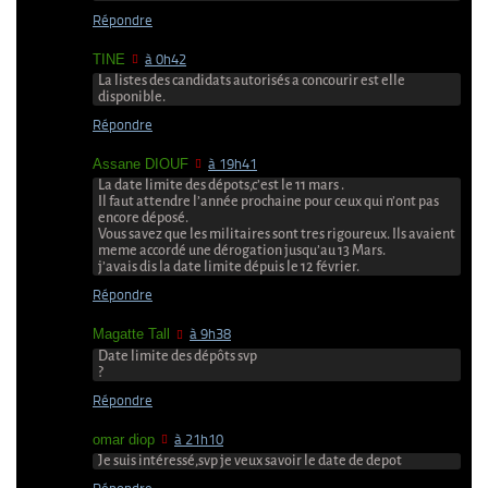
Répondre
TINE
à 0h42
La listes des candidats autorisés a concourir est elle
disponible.
Répondre
Assane DIOUF
à 19h41
La date limite des dépots,c’est le 11 mars .
Il faut attendre l’année prochaine pour ceux qui n’ont pas
encore déposé.
Vous savez que les militaires sont tres rigoureux. Ils avaient
meme accordé une dérogation jusqu’au 13 Mars.
j’avais dis la date limite dépuis le 12 février.
Répondre
Magatte Tall
à 9h38
Date limite des dépôts svp
?
Répondre
omar diop
à 21h10
Je suis intéressé,svp je veux savoir le date de depot