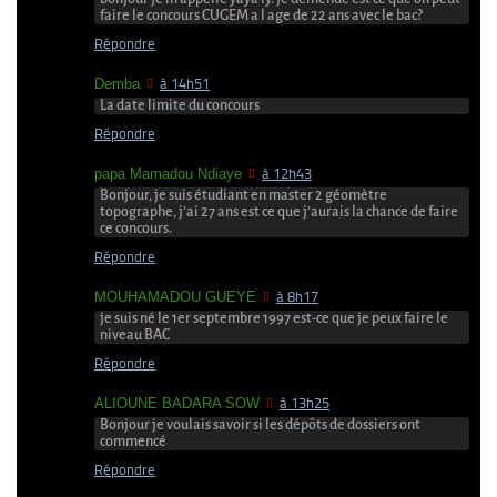
faire le concours CUGEM a l age de 22 ans avec le bac?
Répondre
Demba
à 14h51
La date limite du concours
Répondre
papa Mamadou Ndiaye
à 12h43
Bonjour, je suis étudiant en master 2 géomètre
topographe, j’ai 27 ans est ce que j’aurais la chance de faire
ce concours.
Répondre
MOUHAMADOU GUEYE
à 8h17
je suis né le 1er septembre 1997 est-ce que je peux faire le
niveau BAC
Répondre
ALIOUNE BADARA SOW
à 13h25
Bonjour je voulais savoir si les dépôts de dossiers ont
commencé
Répondre