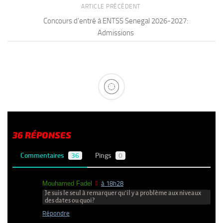
ARTICLE PRÉCÉDENT
Concours d’entré à ENTSS Senegal 2026-2027:
Admissions
36 RÉPONSES
Commentaires
36
Pings
0
Mouhamed Fadel
à 18h28
Je suis le seul à remarquer qu’il y a problème aux niveaux
des dates ou quoi?
Répondre