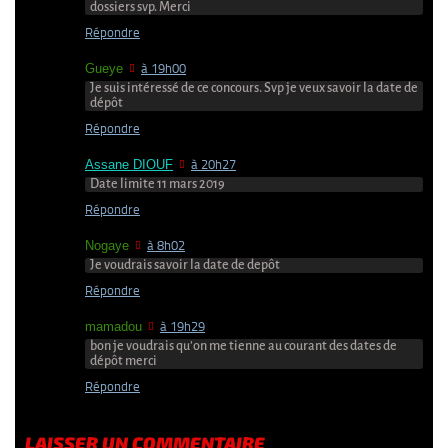
dossiers svp. Merci
Répondre
Gueye
à 19h00
Je suis intéressé de ce concours. Svp je veux savoir la date de
dépôt
Répondre
Assane DIOUF
à 20h27
Date limite 11 mars 2019
Répondre
Nogaye
à 8h02
Je voudrais savoir la date de depôt
Répondre
mamadou
à 19h29
bon je voudrais qu’on me tienne au courant des dates de
dépôt merci
Répondre
LAISSER UN COMMENTAIRE