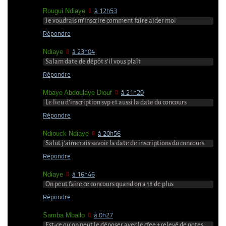
Rougui Ndiaye
à 12h53
Je voudrais m’inscrire comment faire aider moi
Répondre
Ndiaye
à 23h04
Salam date de dépôt s’il vous plaît
Répondre
Mbaye Abdoulaye Diouf
à 21h29
Le lieu d’inscription svp et aussi la date du concours
Répondre
Ndiouck Ndiaye
à 20h56
Salut j’aimerais savoir la date de inscriptions du concours
Répondre
Ndiaye
à 16h46
On peut faire ce concours quand on a 18 de plus
Répondre
Samba Mballo
à 0h27
Est-ce qu’on peut le déposer avec le cfee +relevé de notes