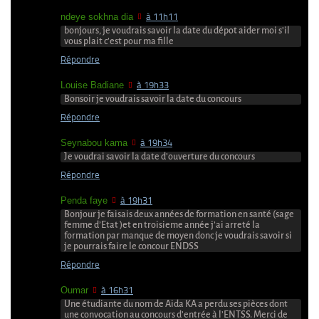
ndeye sokhna dia
à 11h11
bonjours, je voudrais savoir la date du dépot aider moi s’il
vous plait c’est pour ma fille
Répondre
Louise Badiane
à 19h33
Bonsoir je voudrais savoir la date du concours
Répondre
Seynabou kama
à 19h34
Je voudrai savoir la date d’ouverture du concours
Répondre
Penda faye
à 19h31
Bonjour je faisais deux années de formation en santé (sage
femme d’Etat )et en troisieme année j’ai arreté la
formation par manque de moyen donc je voudrais savoir si
je pourrais faire le concour ENDSS
Répondre
Oumar
à 16h31
Une étudiante du nom de Aida KA a perdu ses pièces dont
une convocation au concours d’entrée à l’ENTSS. Merci de