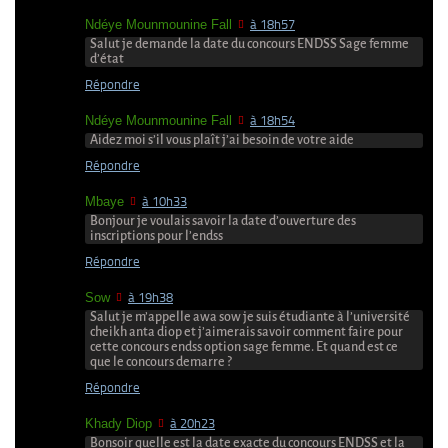
Ndéye Mounmounine Fall
à 18h57
Salut je demande la date du concours ENDSS Sage femme
d’état
Répondre
Ndéye Mounmounine Fall
à 18h54
Aidez moi s’il vous plaît j’ai besoin de votre aide
Répondre
Mbaye
à 10h33
Bonjour je voulais savoir la date d’ouverture des
inscriptions pour l’endss
Répondre
Sow
à 19h38
Salut je m’appelle awa sow je suis étudiante à l’université
cheikh anta diop et j’aimerais savoir comment faire pour
cette concours endss option sage femme. Et quand est ce
que le concours demarre ?
Répondre
Khady Diop
à 20h23
Bonsoir quelle est la date exacte du concours ENDSS et la