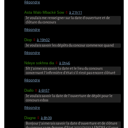
Répondre
Asta Walo Mbacké Sow
à 21h11
Je voulais me renseigner sur la date d’ouverture et de
clôture du concours
Répondre
Diop
à 19h02
Je voulais savoir les dépôts du concour commence quand
Répondre
Ndeye sokhna dia
à 0h46
Slt j’aimerais savoir la date et le lieu du concours
concernant l’infirmière d’état s’il n’est pas encore clôturé
Répondre
Diallo
à 6h57
Je voulais savoir la date de l’ouverture de dépôt pour le
concours edsss
Répondre
Diagne
à 8h39
Bonjour j’aimerais savoir la date d’ouverture et de clôture
du concour sage-femme d’Etat 2022/2023 à ENDSS s’il vous