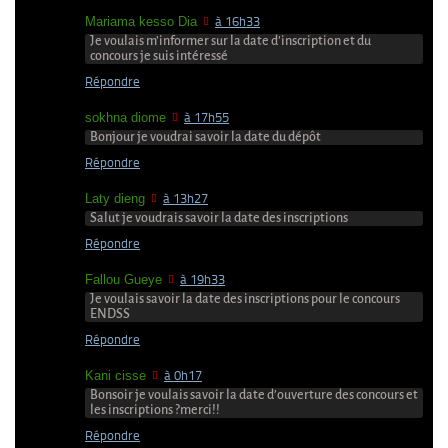
Mariama kesso Dia
à 16h33
Je voulais m’informer sur la date d’inscription et du
concours je suis intéressé
Répondre
sokhna diome
à 17h55
Bonjour je voudrai savoir la date du dépôt
Répondre
Laty dieng
à 13h27
Salut je voudrais savoir la date des inscriptions
Répondre
Fallou Gueye
à 19h33
Je voulais savoir la date des inscriptions pour le concours
ENDSS
Répondre
Kani cisse
à 0h17
Bonsoir je voulais savoir la date d’ouverture des concours et
les inscriptions ?merci!!
Répondre