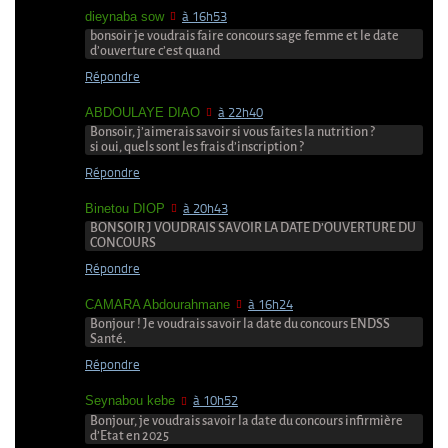
dieynaba sow
à 16h53
bonsoir je voudrais faire concours sage femme et le date
d’ouverture c’est quand
Répondre
ABDOULAYE DIAO
à 22h40
Bonsoir, j’aimerais savoir si vous faites la nutrition ?
si oui, quels sont les frais d’inscription ?
Répondre
Binetou DIOP
à 20h43
BONSOIR J VOUDRAIS SAVOIR LA DATE D’OUVERTURE DU
CONCOURS
Répondre
CAMARA Abdourahmane
à 16h24
Bonjour ! Je voudrais savoir la date du concours ENDSS
Santé.
Répondre
Seynabou kebe
à 10h52
Bonjour, je voudrais savoir la date du concours infirmière
d’Etat en 2025