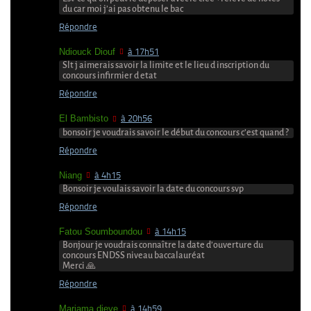
du car moi j’ai pas obtenu le bac
Répondre
Ndiouck Diouf
à 17h51
Slt j aimerais savoir la limite et le lieu d inscription du
concours infirmier d etat
Répondre
El Bambisto
à 20h56
bonsoir je voudrais savoir le début du concours c’est quand ?
Répondre
Niang
à 4h15
Bonsoir je voulais savoir la date du concours svp
Répondre
Fatou Soumboundou
à 14h15
Bonjour je voudrais connaître la date d’ouverture du
concours ENDSS niveau baccalauréat
Merci 🙏
Répondre
Mariama dieye
à 14h59