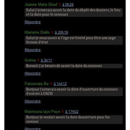
Jeanne Marie Diouf
à 0h29
Salut j’aimerais savoir la date du dépôt des dossiers, le lieu
et la date pour le concours
Répondre
Mairame Diallo
à 20h19
Salut je veux savoir si l’âge est limité pour être une sage
femme d’état
Répondre
Gnima
à 3h11
Bonsoir j’ai besoin de savoir la date du concours
Répondre
Fatoumata Ba
à 14h12
Bonjour j’aimerais savoir la date d’ouverture du concours
d’entrée à ENDS
Répondre
Maimouna laye Paye
à 17h02
Bonjour je voulair savoir la date douverture pour les
concour
Répondre