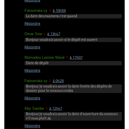
Répondre
Fatoumata sy
à 10h59
La date des examens c’est quand
Répondre
Omar Sow
à 13h47
Bonjour voudrais savoir si le dépôt est ouvert
Répondre
Mamadou Lamine Mané
à 17h07
Date de dépôt
Répondre
Fatoumata sy
à 0h29
Bonjour je voudrais savoir la date limite des dépôts de
dossier pour le concours endss
Répondre
Aby Sambe
à 12h47
Bonjour,je voudrais savoir la date d’ouverture du concours
s’il vous plaît 🙏
Répondre