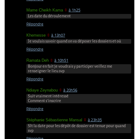
Mame Cheikh Kama
à 1h25
Les date du déroulement
Répondre
Khemesse
à 13h07
Je voulais savoir quand on va déposer les dossiers et où
Répondre
Ramata Deh
à 10h51
Bonjour en fait je voudrais y participer veillez me
renseigner le lieu svp
Répondre
Ndiaye Zeynabou
à 20h56
Suit vraiment intéressé
Comment s’inscrire
Répondre
Stéphanie Sébastienne Mansal
à 23h35
Slt la date pour les dépôt de dossier est tenue pour quand
svp
Répondre