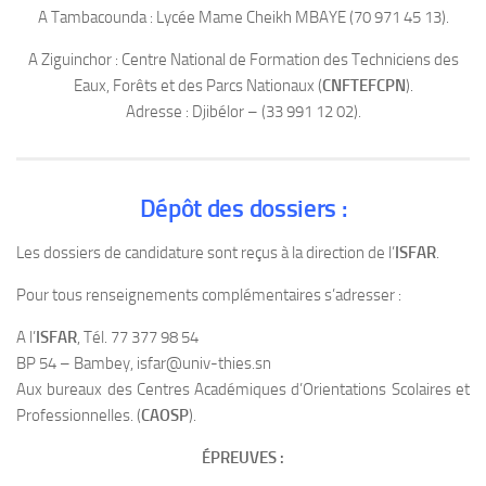
A Tambacounda : Lycée Mame Cheikh MBAYE (70 971 45 13).
A Ziguinchor : Centre National de Formation des Techniciens des
Eaux, Forêts et des Parcs Nationaux (
CNFTEFCPN
).
Adresse : Djibélor – (33 991 12 02).
Dépôt des dossiers :
Les dossiers de candidature sont reçus à la direction de l’
ISFAR
.
Pour tous renseignements complémentaires s’adresser :
A l’
ISFAR
, Tél. 77 377 98 54
BP 54 – Bambey, isfar@univ-thies.sn
Aux bureaux des Centres Académiques d’Orientations Scolaires et
Professionnelles. (
CAOSP
).
ÉPREUVES :