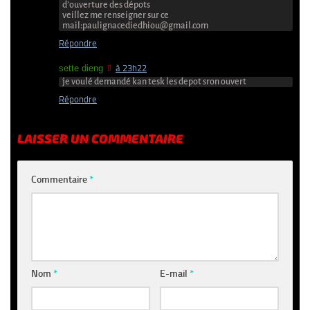
d’ouverture des dépots
veillez me renseigner sur ce
mail:paulignacediedhiou@gmail.com
Répondre
sette dieng
à 23h22
je voulé demandé kan tesk les depot sron ouvert
Répondre
LAISSER UN COMMENTAIRE
Commentaire
*
Nom
*
E-mail
*