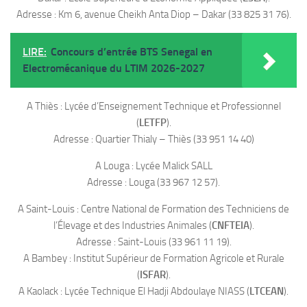
Adresse : Km 6, avenue Cheikh Anta Diop – Dakar (33 825 31 76).
LIRE:
Concours d’entrée BTS Senegal en
Electromécanique du LTIM 2026-2027
A Thiès : Lycée d’Enseignement Technique et Professionnel
(
LETFP
).
Adresse : Quartier Thialy – Thiès (33 951 14 40)
A Louga : Lycée Malick SALL
Adresse : Louga (33 967 12 57).
A Saint-Louis : Centre National de Formation des Techniciens de
l’Élevage et des Industries Animales (
CNFTEIA
).
Adresse : Saint-Louis (33 961 11 19).
A Bambey : Institut Supérieur de Formation Agricole et Rurale
(
ISFAR
).
A Kaolack : Lycée Technique El Hadji Abdoulaye NIASS (
LTCEAN
).