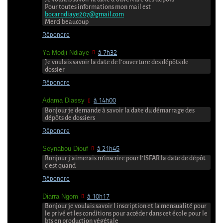
Pour toutes informations mon mail est
bocarndiaye207@gmail.com
Merci beaucoup
Répondre
Ya Modji Ndiaye
à 7h32
Je voulais savoir la date de l’ouverture des dépôts de
dossier
Répondre
Adama Diassy
à 14h00
Bonjour je demande à savoir la date du démarrage des
dépôts de dossiers
Répondre
Seynabou Diouf
à 21h45
Bonjour j’aimerais m’inscrire pour l’ISFAR la date de dépôt
c’est quand
Répondre
Diarra Ngom
à 10h17
Bonjour je voulais savoir l inscription et la mensualité pour
le privé et les conditions pour accéder dans cet école pour le
bts en production végétale