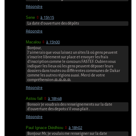
Répondre
Sene
à 15h15
La date d’ouverture des dépôts
Répondre
Macalou
à 15h00
Bonjour,
J’aimerais que vous laissez un sites là où gens peuvent
s’inscrire librement sur place et envoyer les frais
d’inscription comme le concours FASTEF. Oubien vous
indiquer les lieux où les gens peuvent déposer leurs
dossiers dans toutes ou différentes communes de Dakar
comme les autres régions aussi. Merci de votre
compréhension 🙏🙏🙏🙏
Répondre
Astou fall
à 18h48
Bonsoir je voudrais des renseignements sur la date
d’ouverture des depots s’il vous plait .
Répondre
Paul Ignace Diédhiou
à 18h02
Bonjour Mr, je voulais me renseigner sur la date