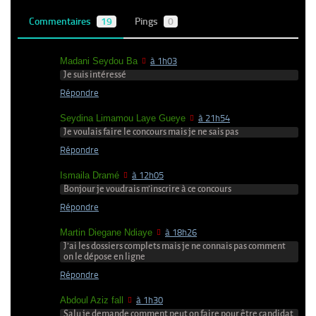
Commentaires
19
Pings
0
Madani Seydou Ba
à 1h03
Je suis intéressé
Répondre
Seydina Limamou Laye Gueye
à 21h54
Je voulais faire le concours mais je ne sais pas
Répondre
Ismaila Dramé
à 12h05
Bonjour je voudrais m’inscrire à ce concours
Répondre
Martin Diegane Ndiaye
à 18h26
J’ai les dossiers complets mais je ne connais pas comment
on le dépose en ligne
Répondre
Abdoul Aziz fall
à 1h30
Salu je demande comment peut on faire pour être candidat