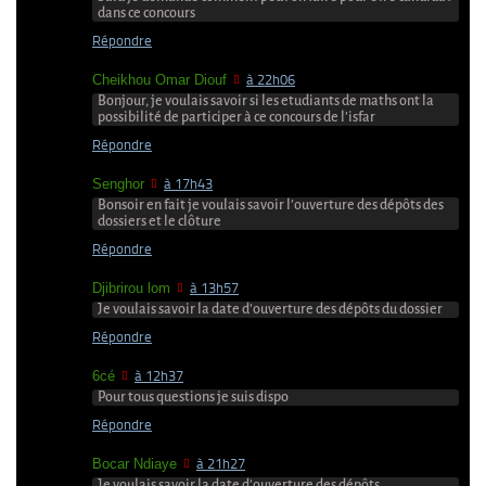
dans ce concours
Répondre
Cheikhou Omar Diouf
à 22h06
Bonjour, je voulais savoir si les etudiants de maths ont la
possibilité de participer à ce concours de l’isfar
Répondre
Senghor
à 17h43
Bonsoir en fait je voulais savoir l’ouverture des dépôts des
dossiers et le clôture
Répondre
Djibrirou lom
à 13h57
Je voulais savoir la date d’ouverture des dépôts du dossier
Répondre
6cé
à 12h37
Pour tous questions je suis dispo
Répondre
Bocar Ndiaye
à 21h27
Je voulais savoir la date d’ouverture des dépôts