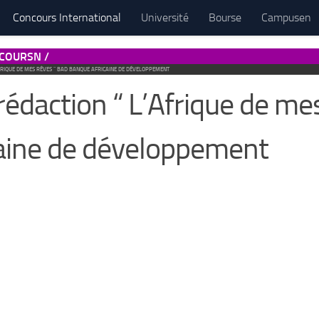
Concours International
Université
Bourse
Campusen
COURSN /
FRIQUE DE MES RÊVES ” BAD BANQUE AFRICAINE DE DÉVELOPPEMENT
édaction “ L’Afrique de me
aine de développement