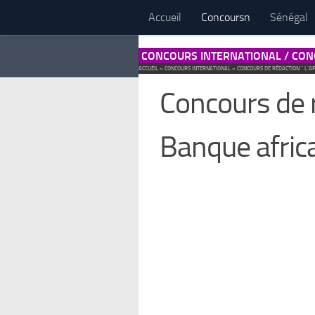
Accueil
Concoursn
Sénégal
CONCOURS INTERNATIONAL / CON
ACCUEIL
»
CONCOURS INTERNATIONAL
»
CONCOURS DE RÉDACTION “ L’A
Concours de r
Banque afric