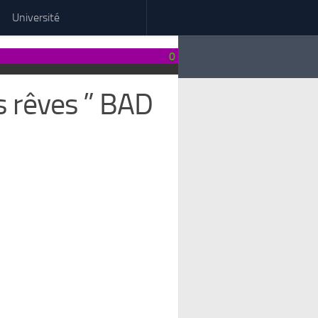
Université
0
s rêves ” BAD