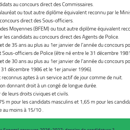
didats au concours direct des Commissaires.
lauréat ou tout autre diplôme équivalent reconnu par le Mini
concours direct des Sous-officiers.
udes Moyennes (BFEM) ou tout autre diplôme équivalent recon
r les candidats au concours direct des Agents de Police.
t de 35 ans au plus au 1er janvier de l’année du concours p
 Sous-officiers de Police (être né entre le 31 décembre 1981 
t de 30 ans au plus au 1er janvier de l’année du concours p
le 31 décembre 1986 et le 1er janvier 1996).
t reconnus aptes à un service actif de jour comme de nuit.
on donnant droit à un congé de longue durée.
de leurs droits civiques et civils.
,75 m pour les candidats masculins et 1,65 m pour les candid
le au moins à 15/10 .
 Senegal epreuves 2026-2027: dossier de candidature ?