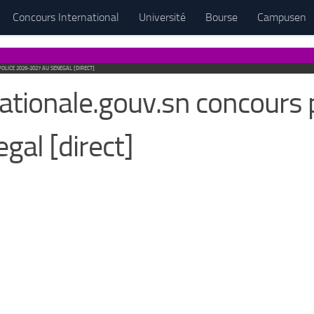
Concours International
Université
Bourse
Campusen
LICE 2026-2027 AU SENEGAL [DIRECT]
tionale.gouv.sn concours 
gal [direct]