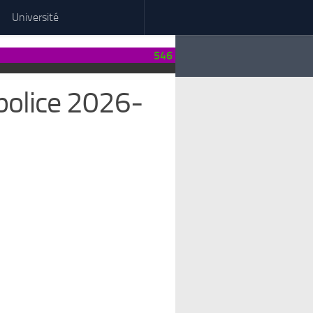
Université
546
police 2026-