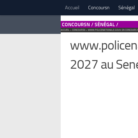
Accueil
Concoursn
Sénégal
CONCOURSN / SÉNÉGAL /
ACCUEIL
»
CONCOURSN
»
WWW.POLICENATIONALE.GOUV.SN CONCOURS PO
www.policena
2027 au Sene