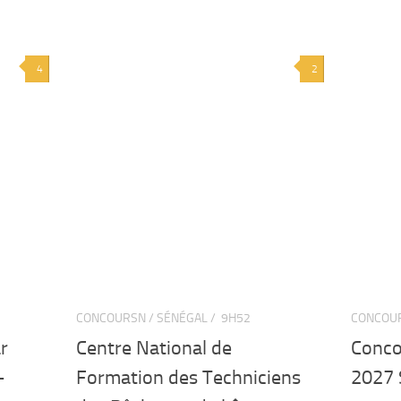
4
2
CONCOURSN / SÉNÉGAL /
9H52
CONCOUR
r
Centre National de
Conco
-
Formation des Techniciens
2027 