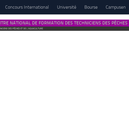
Concours International
Université
Bourse
Campusen
TRE NATIONAL DE FORMATION DES TECHNICIENS DES PÊCHES 
ICIENS DES PÊCHES ET DE L’AQUACULTURE