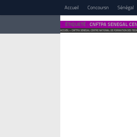
Accueil
Concoursn
Sénégal
ÉTIQUETÉ :
CNFTPA SENEGAL CEN
ACCUEIL
»
CNFTPA SENEGAL CENTRE NATIONAL DE FORMATION DES TECHN