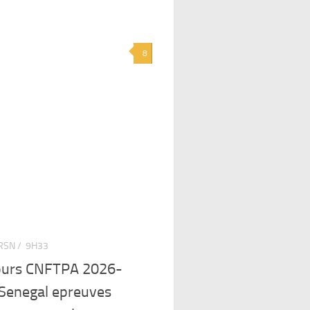
8
SN /
9H33
urs CNFTPA 2026-
Senegal epreuves