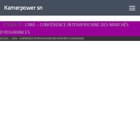
Kamerpower sn
ÉTIQUETÉ :
CIMA – CONFÉRENCE INTERAFRICAINE DES MARCHÉS
D’ASSURANCES
ACCUEIL
»
CIMA - CONFÉRENCE INTERAFRICAINE DES MARCHÉS D'ASSURANCES