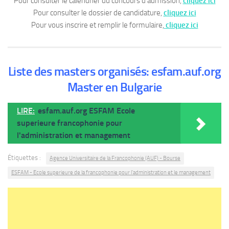
Pour consulter le calendrier du concours d’admission,
cliquez ici
Pour consulter le dossier de candidature,
cliquez ici
Pour vous inscrire et remplir le formulaire,
cliquez ici
Liste des masters organisés: esfam.auf.org
Master en Bulgarie
LIRE:
esfam.auf.org ESFAM Ecole
superieure francophonie pour
l'administration et management
Étiquettes :
Agence Universitaire de la Francophonie (AUF) - Bourse
ESFAM - Ecole superieure de la francophonie pour l'administration et le management