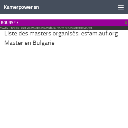
Kamerpower sn
BOURSE /
0
ACCUEIL
»
BOURSE
»
LISTE DES MASTERS ORGANISÉS: ESFAM.AUF.ORG MASTER EN BULGARIE
Liste des masters organisés: esfam.auf.org
Master en Bulgarie