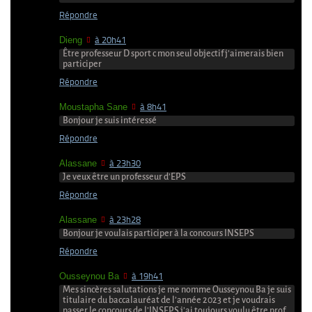
Répondre
Dieng
à 20h41
Être professeur D sport c mon seul objectif j’aimerais bien
participer
Répondre
Moustapha Sane
à 8h41
Bonjour je suis intéressé
Répondre
Alassane
à 23h30
Je veux être un professeur d’EPS
Répondre
Alassane
à 23h28
Bonjour je voulais participer à la concours INSEPS
Répondre
Ousseynou Ba
à 19h41
Mes sincères salutations je me nomme Ousseynou Ba je suis
titulaire du baccalauréat de l’année 2023 et je voudrais
passer le concours de l’INSEPS j’ai toujours voulu être prof