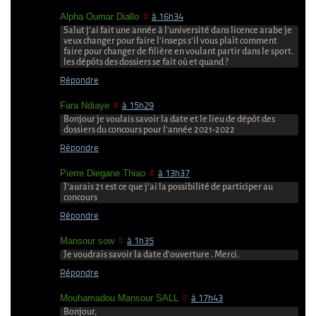
Alpha Oumar Diallo
à 16h34
Salut j’ai fait une année à l’université dans licence arabe je
veux changer pour faire l’inseps s’il vous plaît comment
faire pour changer de filière en voulant partir dans le sport.
les dépôts des dossiers se fait où et quand ?
Répondre
Fara Ndiaye
à 15h29
Bonjour je voulais savoir la date et le lieu de dépôt des
dossiers du concours pour l’année 2021-2022
Répondre
Pierre Diegane Thiao
à 13h37
J’aurais 21 est ce que j’ai la possibilité de participer au
concours
Répondre
Mansour sow
à 1h35
Je voudrais savoir la date d’ouverture . Merci.
Répondre
Mouhamadou Mansour SALL
à 17h43
Bonjour,