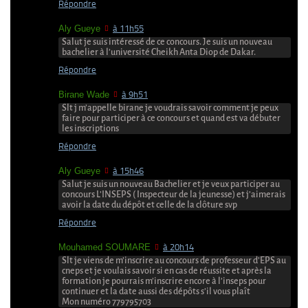
Répondre
Aly Gueye
à 11h55
Salut je suis intéressé de ce concours. Je suis un nouveau
bachelier à l’université Cheikh Anta Diop de Dakar.
Répondre
Birane Wade
à 9h51
Slt j m’appelle birane je voudrais savoir comment je peux
faire pour participer à ce concours et quand est va débuter
les inscriptions
Répondre
Aly Gueye
à 15h46
Salut je suis un nouveau Bachelier et je veux participer au
concours L’INSEPS ( Inspecteur de la jeunesse) et j’aimerais
avoir la date du dépôt et celle de la clôture svp
Répondre
Mouhamed SOUMARE
à 20h14
Slt je viens de m’inscrire au concours de professeur d’EPS au
cneps et je voulais savoir si en cas de réussite et après la
formation je pourrais m’inscrire encore à l’inseps pour
continuer et la date aussi des dépôts s’il vous plaît
Mon numéro 779795703