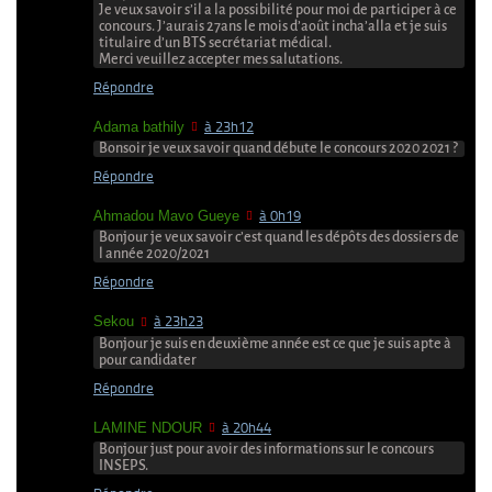
Je veux savoir s’il a la possibilité pour moi de participer à ce
concours. J’aurais 27ans le mois d’août incha’alla et je suis
titulaire d’un BTS secrétariat médical.
Merci veuillez accepter mes salutations.
Répondre
Adama bathily
à 23h12
Bonsoir je veux savoir quand débute le concours 2020 2021 ?
Répondre
Ahmadou Mavo Gueye
à 0h19
Bonjour je veux savoir c’est quand les dépôts des dossiers de
l année 2020/2021
Répondre
Sekou
à 23h23
Bonjour je suis en deuxième année est ce que je suis apte à
pour candidater
Répondre
LAMINE NDOUR
à 20h44
Bonjour just pour avoir des informations sur le concours
INSEPS.