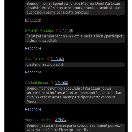
Bonjour moi je répond au nom de Maurice Diouf j’ai 24ans
je suis intéressé sur cette concours je voulais savoir si est ce
que je peux participer à cette concours
Répondre
SAGNA Mariétou
à 17h06
Salut j’ai eu mon bac en 2022 et j’aimerais bien y participer
aidez moi svp 🙏🙏
Répondre
Awa Ndiaye
à 13h49
C’est mon seul objectif
Répondre
Abdoulahi sarr
à 21h00
Bonjour je me nomme abdoulahi et j’ai 22ans.je suis
sérieusement intéressé à cette opportunité.jai eu mon bac
en 2022 et je veux vraiment participer à cette concours.
Merci !
Répondre
yagouba balde
à 2h04
Bonjour je suis intéressé par ce concours comment pouvez -
vous m’aider à faire l’inscription en ligne