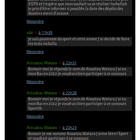
d’EPS et j’espère que mon souhait va se réaliser Inchallah
je pris d’être informer si possible la date des dépôts des
dossiers merci d’avance
Répondre
sibi
à 11h35
je suis passionne du sport et cette annee j’ai decide de faire
les tests inchalla
Répondre
Aïssatou Watara
à 22h31
Bonsoir moi je réponds le nom de Aïssatou Watara j’ai eu
mon Bac en 2022 je voudrais bien participer à ce concours
Répondre
Aïssatou Watara
à 22h28
Bonsoir moi je réponds le nom de Aïssatou Watara j’ai eu
mon Bac en 2022 je voudrais bien participer à ce concours
Sportifs
Répondre
Aïssatou Watara
à 22h23
Bonsoir je me nomme Aïssatou Watara j’aime bien l Sport
et voudrait participer à ce concours