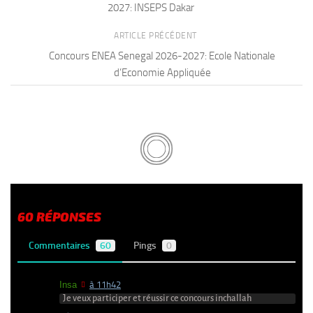
2027: INSEPS Dakar
ARTICLE PRÉCÉDENT
Concours ENEA Senegal 2026-2027: Ecole Nationale
d’Economie Appliquée
60 RÉPONSES
Commentaires
60
Pings
0
Insa
à 11h42
Je veux participer et réussir ce concours inchallah