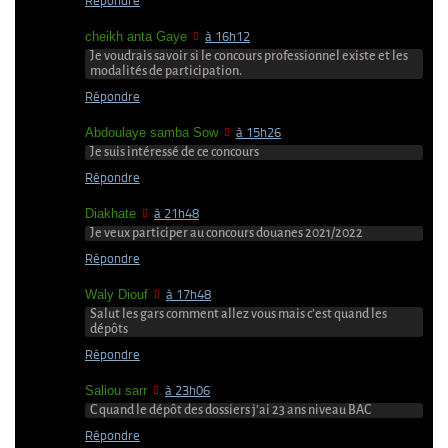
Répondre
cheikh anta Gaye
à 16h12
Je voudrais savoir si le concours professionnel existe et les
modalités de participation.
Répondre
Abdoulaye samba Sow
à 15h26
Je suis intéressé de ce concours
Répondre
Diakhate
à 21h48
Je veux participer au concours douanes 2021/2022
Répondre
Waly Diouf
à 17h48
Salut les gars comment allez vous mais c’est quand les
dépôts
Répondre
Saliou sarr
à 23h06
C quand le dépôt des dossiers j’ai 23 ans niveau BAC
Répondre