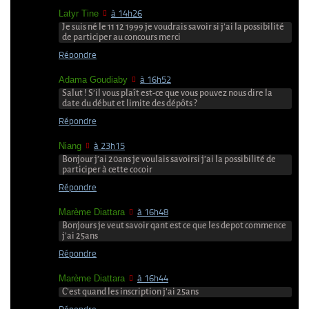
Latyr Tine
à 14h26
Je suis né le 11 12 1999 je voudrais savoir si j’ai la possibilité
de participer au concours merci
Répondre
Adama Goudiaby
à 16h52
Salut ! S’il vous plaît est-ce que vous pouvez nous dire la
date du début et limite des dépôts ?
Répondre
Niang
à 23h15
Bonjour j’ai 20ans je voulais savoirsi j’ai la possibilité de
participer à cette cocoir
Répondre
Marème Diattara
à 16h48
Bonjours je veut savoir qant est ce que les depot commence
j’ai 25ans
Répondre
Marème Diattara
à 16h44
C’est quand les inscription j’ai 25ans