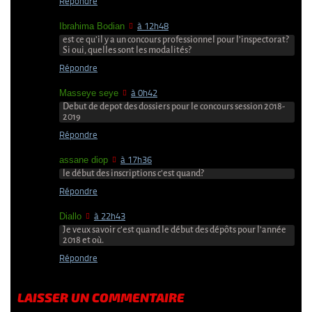
Répondre
Ibrahima Bodian
à 12h48
est ce qu’il y a un concours professionnel pour l’inspectorat?
Si oui, quelles sont les modalités?
Répondre
Masseye seye
à 0h42
Debut de depot des dossiers pour le concours session 2018-
2019
Répondre
assane diop
à 17h36
le début des inscriptions c’est quand?
Répondre
Diallo
à 22h43
Je veux savoir c’est quand le début des dépôts pour l’année
2018 et où.
Répondre
LAISSER UN COMMENTAIRE