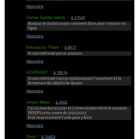
Répondre
Oumar Samba bathily
à 21h45
Bonjour je voulais savoir comment faire pour s’inscrire en
ligne
Répondre
Khouraichy Thiam
à 9h17
Je suis intéressé par ce concours
Répondre
GOUDIABY
à 19h14
Je suis intéressé mais je voulais savoir l’ouverture et la
fermeture des dépôts de dossier
Répondre
Amath Mbow
à 2h02
J’ai eu mon bac en 2021 et j’aimerais bien faire le concours
INSEPS cette année de 2022/2023
Et je veux vraiment l’aide pour y faire
Répondre
Diouf
à 14h03