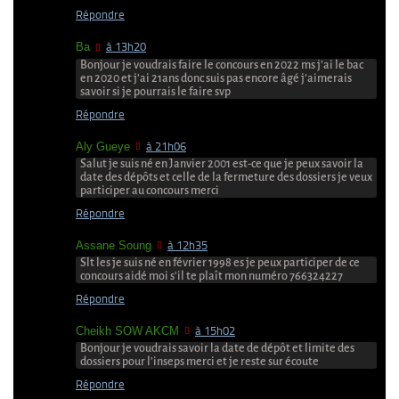
Répondre
Ba
à 13h20
Bonjour je voudrais faire le concours en 2022 ms j’ai le bac
en 2020 et j’ai 21ans donc suis pas encore âgé j’aimerais
savoir si je pourrais le faire svp
Répondre
Aly Gueye
à 21h06
Salut je suis né en Janvier 2001 est-ce que je peux savoir la
date des dépôts et celle de la fermeture des dossiers je veux
participer au concours merci
Répondre
Assane Soung
à 12h35
Slt les je suis né en février 1998 es je peux participer de ce
concours aidé moi s’il te plaît mon numéro 766324227
Répondre
Cheikh SOW AKCM
à 15h02
Bonjour je voudrais savoir la date de dépôt et limite des
dossiers pour l’inseps merci et je reste sur écoute
Répondre