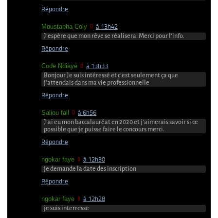
Répondre
Moustapha Coly
à 13h42
J’espère que mon rêve se réalisera. Merci pour l’info.
Répondre
Code Ndiaye
à 13h33
Bonjour Je suis intéressé et c’est seulement ça que
j’attendais dans ma vie professionnelle
Répondre
Saliou fall
à 6h56
J’ai eu mon baccalauréat en 2020 et j’aimerais savoir si ce
possible que je puisse faire le concours merci.
Répondre
ngokar faye
à 12h30
je demande la date des inscription
Répondre
ngokar faye
à 12h28
je suis interresse