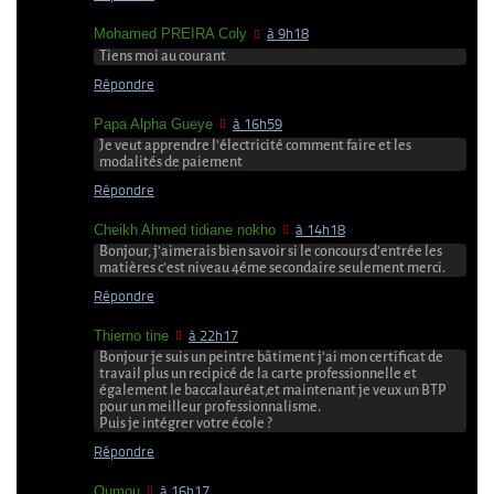
Mohamed PREIRA Coly
à 9h18
Tiens moi au courant
Répondre
Papa Alpha Gueye
à 16h59
Je veut apprendre l’électricité comment faire et les
modalités de paiement
Répondre
Cheikh Ahmed tidiane nokho
à 14h18
Bonjour, j’aimerais bien savoir si le concours d’entrée les
matières c’est niveau 4éme secondaire seulement merci.
Répondre
Thierno tine
à 22h17
Bonjour je suis un peintre bâtiment j’ai mon certificat de
travail plus un recipicé de la carte professionnelle et
également le baccalauréat,et maintenant je veux un BTP
pour un meilleur professionnalisme.
Puis je intégrer votre école ?
Répondre
Oumou
à 16h17