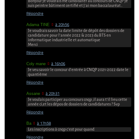
Bonjour je voudrais me candidater au concours de CNQP je
suis peintre bâtiment certifié et j’ai mon baccalauréat .
Répondre
Adama TINE
à 20h56
Je voudrais savoir la date limite de dépôt des dossiers de
candidature pour l’année 2022 & 2023 du BTS en
informatique industrielle et automatique
Merci
Répondre
Coly mane
à 16h06
Je veu savoir le concour d’entrée à CNQP 2021-2022 date le
quantième
Répondre
Assane
à 20h31
Je voulais participer au concours cnqp ,il aura t’il lieu cette
année ci,et les dépos de dossiers de candidatures ? Svp
Répondre
Ba
à 17h58
Les inscriptions à cnqp c’est pour quand
Répondre