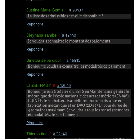
Justine Marie Gomis
à 20h37
La liste des admissibles est-elle disponible ?
Répondre
Dieynaba sambe
à 12h40
Je voudrais connaître le montant des paiements
Répondre
Binetou selbe diouf
à 16h15
Bonjour je voudrais connaître les modalités de paiement
Répondre
CISSE NABY
à 12h19
Bonjour je suis titulaire d’un BTS en Maintenance générale
mécanique de l’école nationale des arts et métiers (ENAM)
GUINÉE. Je souhaiterais améliorer ma connaissance en
fabrication mécanique et en DAO (2D et 3D) pour durée de
4 semaines maximum. Je voudrais tous les renseignements
et modalités. Je suis Guineen.
Répondre
Thierno tine
à 22h40