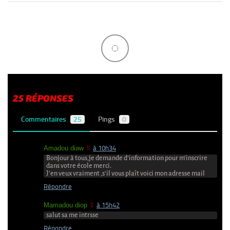
25 RÉPONSES
Commentaires
25
Pings
0
Amadou diaw
à 10h34
Bonjour à tous,je demande d’information pour m’inscrire
dans votre école merci.
J’en veux vraiment ,s’il vous plaît voici mon adresse mail
Répondre
Mamadou diop
à 15h42
salut sa me intrsse
Répondre