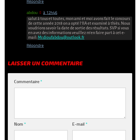
Répondre
abdou
à 12h46
salut à tous et toutes, mon ami et moi avons fait le concours
de cette année 2018 on a opté l’IIA et examiné à thiès. Nous
voudrions savoir la date de sortie des résultats. SVP si vous
en avez des informations veuillez m’en faire part à cet e-
mail:
Mr.dioufabdou@outlook.fr
Répondre
LAISSER UN COMMENTAIRE
Commentaire
*
Nom
*
E-mail
*