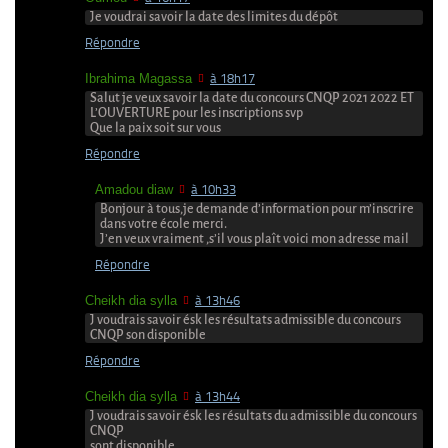
Je voudrai savoir la date des limites du dépôt
Répondre
Ibrahima Magassa
à 18h17
Salut je veux savoir la date du concours CNQP 2021 2022 ET
L’OUVERTURE pour les inscriptions svp
Que la paix soit sur vous
Répondre
Amadou diaw
à 10h33
Bonjour à tous,je demande d’information pour m’inscrire
dans votre école merci.
J’en veux vraiment ,s’il vous plaît voici mon adresse mail
Répondre
Cheikh dia sylla
à 13h46
J voudrais savoir ésk les résultats admissible du concours
CNQP son disponible
Répondre
Cheikh dia sylla
à 13h44
J voudrais savoir ésk les résultats du admissible du concours
CNQP
sont disponible