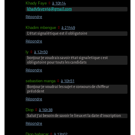
Khady Faye
à 10h14
khadyfaye956@gmail.com
Répondre
Khadim mbengue
à 21h49
L’état signalétique est il obligatoire
Répondre
ly
à 12h50
bonjour je voudrais savoir état signaletique c est
obligatoire pour touts les candidats
Répondre
sebastien manga
à 10h51
Bonjour je voudrai les sujet e conxours de chiffeur
précédent
Répondre
Diop
à 16h38
Salut j’ai besoin de savoir le lieux et la date d’inscription
Répondre
Diop babacar
à 13h02