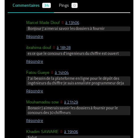
Commentaires
34
Pings
0
Marcel Made Diouf
à 13h06
Bonjour j’aimerai savoir les dossiers à fournir
Répondre
ibrahima diouf
à 18h28
es ce que le concours d’ingenieurs du chiffre est ouvert
Répondre
Fatou Gueye
à 14h04
J’ai besoin de la plateforme en ligne pour le dépôt des
ingénieurs du chiffre je suis annaliste programmeur deja
Répondre
Mouhamadou sow
à 21h29
Bonsoir j aimerais savoir les dossiers à fournir pour le
concours des 30 chiffreurs
Répondre
Khadim SAWARE
à 19h06
Salut