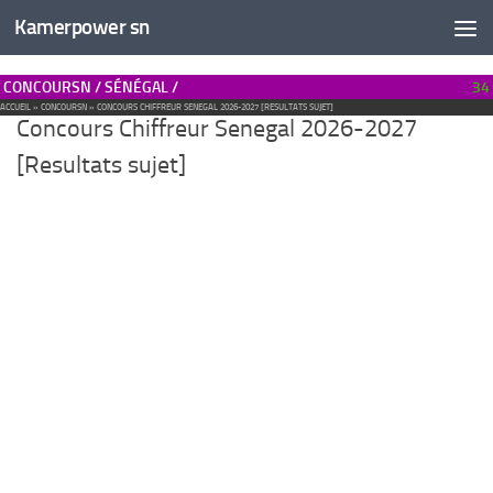
Kamerpower sn
CONCOURSN / SÉNÉGAL /
34
ACCUEIL
»
CONCOURSN
»
CONCOURS CHIFFREUR SENEGAL 2026-2027 [RESULTATS SUJET]
Concours Chiffreur Senegal 2026-2027
[Resultats sujet]