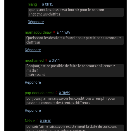
niang
à 0h15
quels sont les dossiers à fournir pour le conconr
ingegneurs chiffres
Répondre
mamadou thiaw
à 11h34
Quels sont les dossiers a fournir pour participer au concours
chiffreur
Répondre
mouhamed
à 0h11
Bonjour, est-ce possible de faire le concours en licence 2
maths?
intéressant
Répondre
pap daouda seck
à 3h59
bonjours j’aimerais savoir les conditions à remplir pour
passer le concours des trentes chiffreurs
Répondre
Ndour
à 0h10
bonsoir ‘aimerais savoir exactement la date du concours